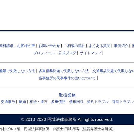
資料請求
お客様の声
お問い合わせ
ご相談の流れ
よくある質問
事例紹介
プロフィール
公式ブログ
サイトマップ
離婚で失敗しない方法
多重債務問題で失敗しない方法
交通事故問題で失敗しな
当事務所の民事事件の扱いについて
取扱業務
交通事故
離婚
相続・遺言
多重債務
債権回収
契約トラブル
寺院トラブル
© 2013-2020
円城法律事務所
All rights reserved.
1-12 竹村ビル３階 円城法律事務所 弁護士 円城 得寿（滋賀弁護士会所属）