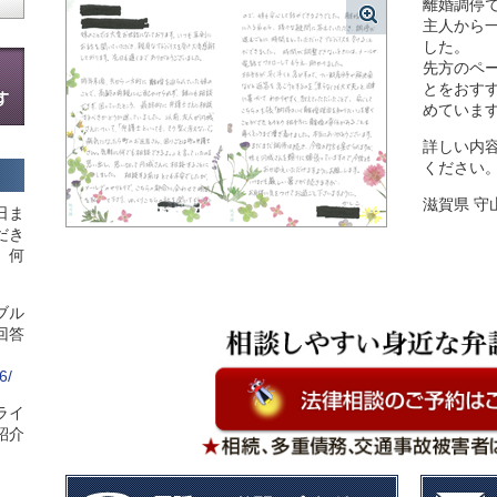
離婚調停
主人から
した。
先方のペ
とをおす
めていま
詳しい内
ください
滋賀県 守
日ま
だき
、何
ブル
回答
6/
ライ
紹介